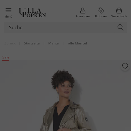
Anmelden
Aktionen
Warenkorb
Menü
Zurück
|
Startseite
|
Mäntel
|
alle Mäntel
Sale