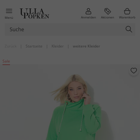
Anmelden
Aktionen
Warenkorb
Menü
Zurück
|
Startseite
|
Kleider
|
weitere Kleider
Sale