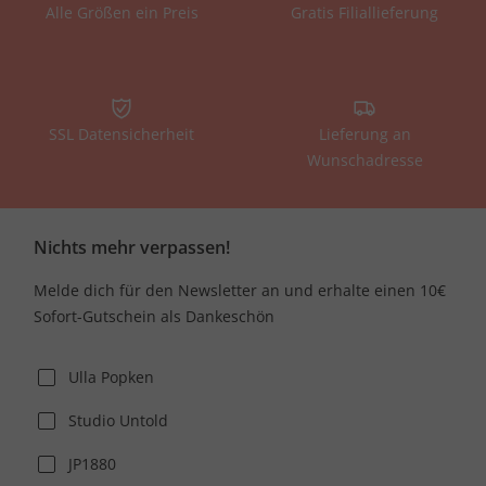
Alle Größen ein Preis
Gratis Filiallieferung
SSL Datensicherheit
Lieferung an
Wunschadresse
Nichts mehr verpassen!
Melde dich für den Newsletter an und erhalte einen 10€
Sofort-Gutschein als Dankeschön
Ulla Popken
Studio Untold
JP1880