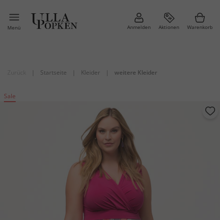
Anmelden
Aktionen
Warenkorb
Menü
Zurück
|
Startseite
|
Kleider
|
weitere Kleider
Sale