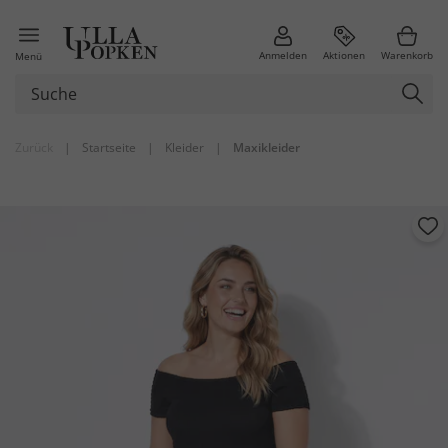
Anmelden
Aktionen
Warenkorb
Menü
Zurück
|
Startseite
|
Kleider
|
Maxikleider