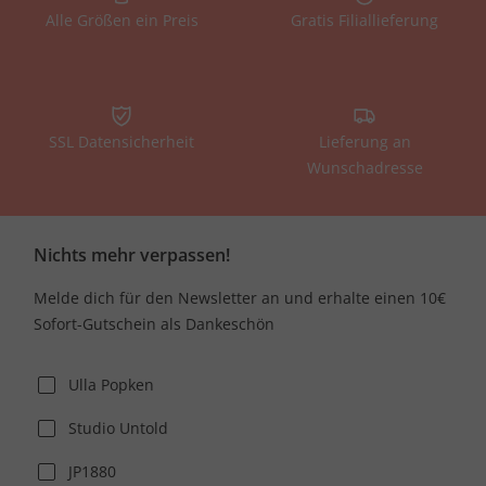
Alle Größen ein Preis
Gratis Filiallieferung
SSL Datensicherheit
Lieferung an
Wunschadresse
Nichts mehr verpassen!
Melde dich für den Newsletter an und erhalte einen 10€
Sofort-Gutschein als Dankeschön
Ulla Popken
Studio Untold
JP1880