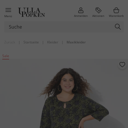
Anmelden
Aktionen
Warenkorb
Menü
Zurück
|
Startseite
|
Kleider
|
Maxikleider
Sale