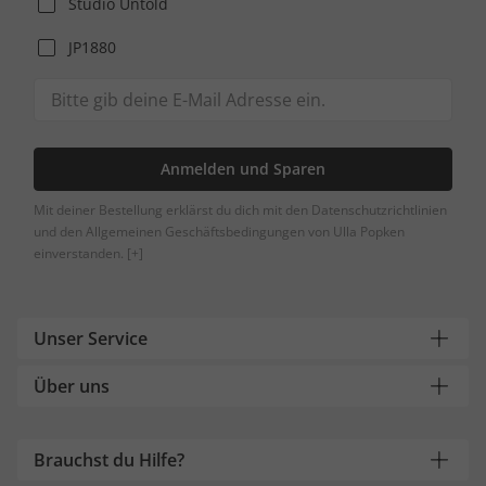
Studio Untold
JP1880
Anmelden und Sparen
Mit deiner Bestellung erklärst du dich mit den Datenschutzrichtlinien
und den Allgemeinen Geschäftsbedingungen von Ulla Popken
einverstanden.
[+]
Unser Service
Über uns
Brauchst du Hilfe?