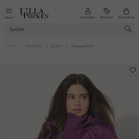
Anmelden
Aktionen
Warenkorb
Menü
Zurück
|
Startseite
|
Jacken
|
Steppjacken