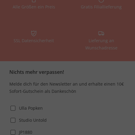
Alle Größen ein Preis
Gratis Filiallieferung
SSL Datensicherheit
Lieferung an
Wunschadresse
Nichts mehr verpassen!
Melde dich für den Newsletter an und erhalte einen 10€
Sofort-Gutschein als Dankeschön
Ulla Popken
Studio Untold
JP1880