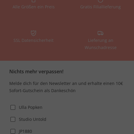
Alle Größen ein Preis
Gratis Filiallieferung
SSL Datensicherheit
Lieferung an
Wunschadresse
Nichts mehr verpassen!
Melde dich für den Newsletter an und erhalte einen 10€
Sofort-Gutschein als Dankeschön
Ulla Popken
Studio Untold
JP1880