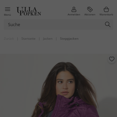
Anmelden
Aktionen
Warenkorb
Menü
Zurück
|
Startseite
|
Jacken
|
Steppjacken