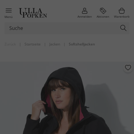
Anmelden
Aktionen
Warenkorb
Menü
Zurück
|
Startseite
|
Jacken
|
Softshelljacken