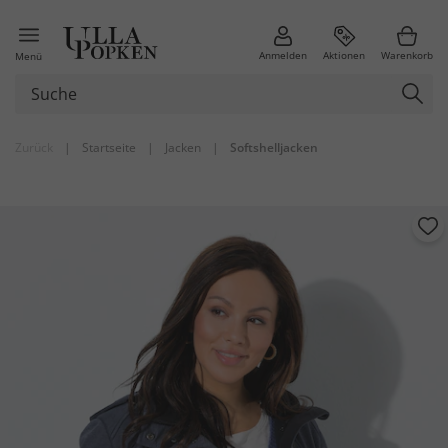
Anmelden
Aktionen
Warenkorb
Menü
Zurück
|
Startseite
|
Jacken
|
Softshelljacken