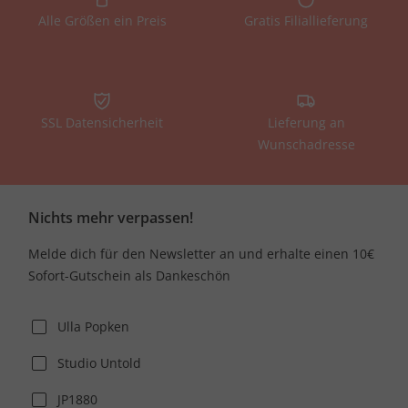
Alle Größen ein Preis
Gratis Filiallieferung
SSL Datensicherheit
Lieferung an
Wunschadresse
Nichts mehr verpassen!
Melde dich für den Newsletter an und erhalte einen 10€
Sofort-Gutschein als Dankeschön
Ulla Popken
Studio Untold
JP1880