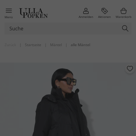
Anmelden
Aktionen
Warenkorb
Menü
Zurück
|
Startseite
|
Mäntel
|
alle Mäntel