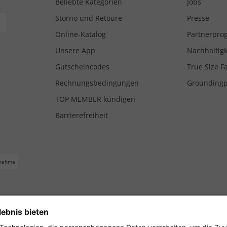
Beliebte Kategorien
Jobs
Storno und Retoure
Presse
Online-Katalog
Partnerpr
Unsere App
Nachhaltigk
Gutscheincodes
True Size F
Rechnungsbedingungen
Grounding
TOP MEMBER kündigen
Barrierefreiheit
nahme