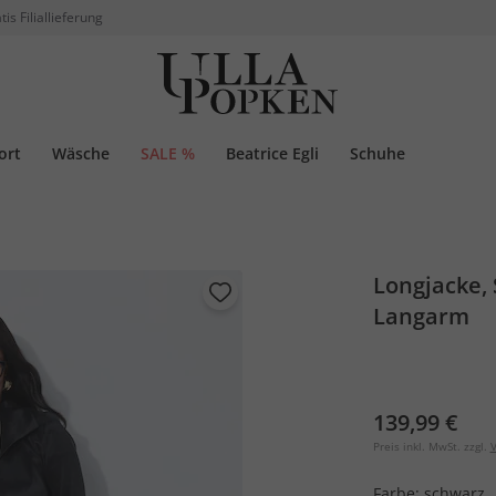
tis Filiallieferung
ort
Wäsche
SALE %
Beatrice Egli
Schuhe
Longjacke,
Langarm
139,99 €
Preis inkl. MwSt. zzgl.
V
Farbe:
schwarz