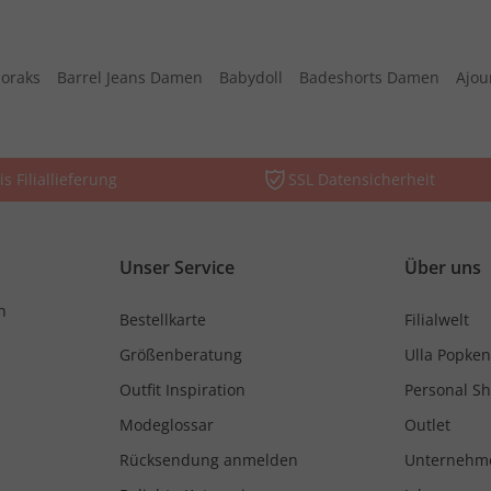
oraks
Barrel Jeans Damen
Babydoll
Badeshorts Damen
Ajou
is Filiallieferung
SSL Datensicherheit
Unser Service
Über uns
n
Bestellkarte
Filialwelt
Größenberatung
Ulla Popken
Outfit Inspiration
Personal S
Modeglossar
Outlet
Rücksendung anmelden
Unternehm