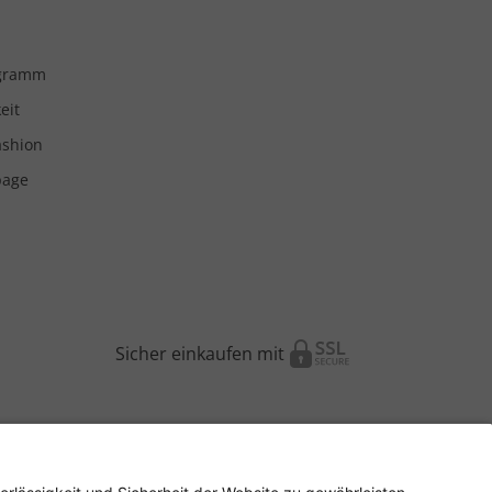
ogramm
eit
ashion
page
Sicher einkaufen mit