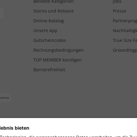
Beliebte Kategorien
Jobs
Storno und Retoure
Presse
Online-Katalog
Partnerpr
Unsere App
Nachhaltigk
Gutscheincodes
True Size F
Rechnungsbedingungen
Grounding
TOP MEMBER kündigen
Barrierefreiheit
nahme