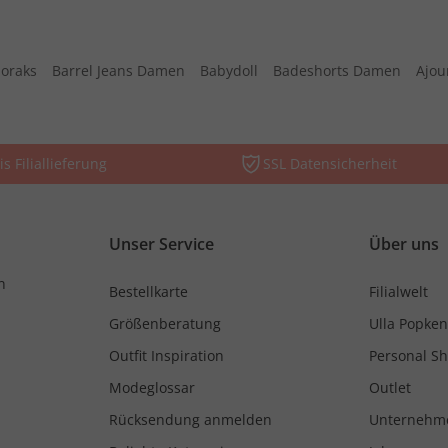
oraks
Barrel Jeans Damen
Babydoll
Badeshorts Damen
Ajou
is Filiallieferung
SSL Datensicherheit
Unser Service
Über uns
n
Bestellkarte
Filialwelt
Größenberatung
Ulla Popken
Outfit Inspiration
Personal S
Modeglossar
Outlet
Rücksendung anmelden
Unternehm