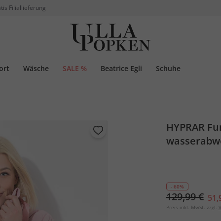
tis Filiallieferung
ort
Wäsche
SALE %
Beatrice Egli
Schuhe
HYPRAR Fun
wasserabwe
- 60%
129,99 €
51,
Preis inkl. MwSt. zzgl.
V