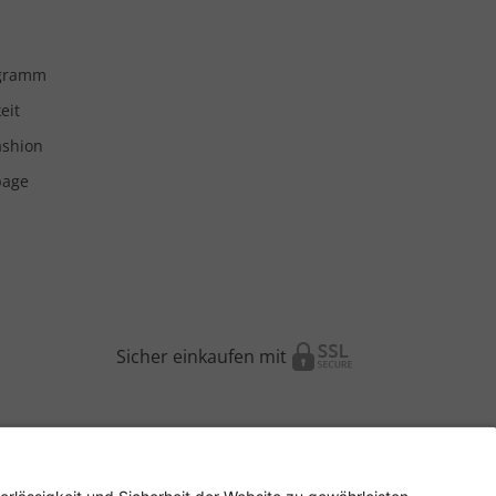
ogramm
eit
ashion
page
Sicher einkaufen mit