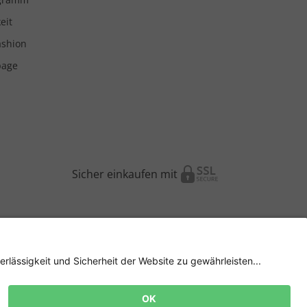
eit
ashion
page
Sicher einkaufen mit