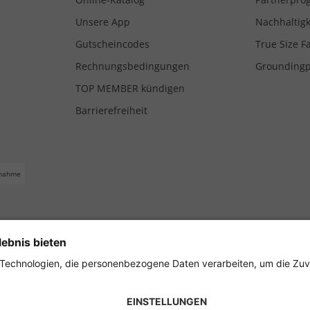
Unsere App
Nachhaltigk
Gutscheincodes
True Size F
Rechnungsbedingungen
Grounding
TOP MEMBER kündigen
Barrierefreiheit
nahme