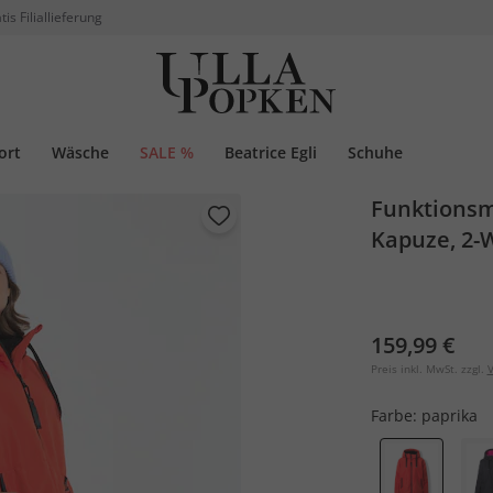
tis Filiallieferung
ort
Wäsche
SALE %
Beatrice Egli
Schuhe
Funktionsma
Kapuze, 2-
159,99 €
Preis inkl. MwSt. zzgl.
V
Farbe:
paprika