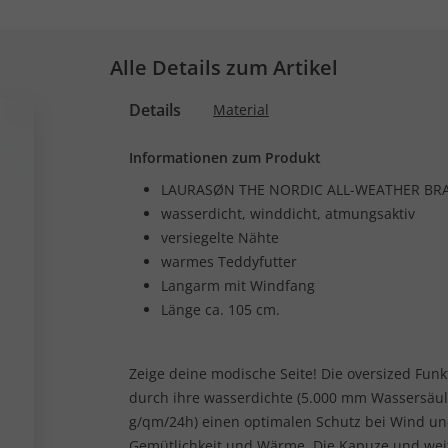
Alle Details zum Artikel
Details
Material
Informationen zum Produkt
LAURASØN THE NORDIC ALL-WEATHER BR
wasserdicht, winddicht, atmungsaktiv
versiegelte Nähte
warmes Teddyfutter
Langarm mit Windfang
Länge ca. 105 cm.
Zeige deine modische Seite! Die oversized Funk
durch ihre wasserdichte (5.000 mm Wassersäul
g/qm/24h) einen optimalen Schutz bei Wind und
Gemütlichkeit und Wärme. Die Kapuze und weit