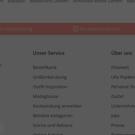
en
Babydoll
Badeshorts Damen
Ärmellose Weste Damen
Bad
is Filiallieferung
SSL Datensicherheit
Unser Service
Über uns
n
Bestellkarte
Filialwelt
Größenberatung
Ulla Popken
Outfit Inspiration
Personal S
Modeglossar
Outlet
Rücksendung anmelden
Unternehm
Beliebte Kategorien
Jobs
Storno und Retoure
Presse
Online-Katalog
Partnerpr