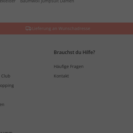
ekleider
Baumwoll Jumpsuit Damen
Lieferung an Wunschadresse
Brauchst du Hilfe?
Häufige Fragen
 Club
Kontakt
hopping
en
ogramm