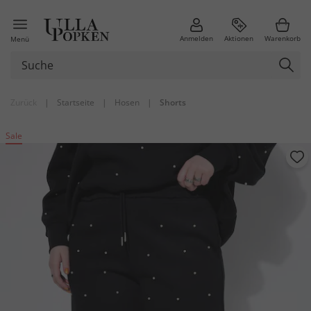
Anmelden
Aktionen
Warenkorb
Menü
Zurück
|
Startseite
|
Hosen
|
Shorts
Sale