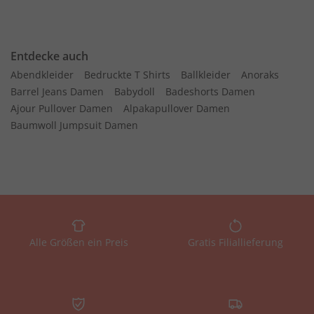
Entdecke auch
Abendkleider
Bedruckte T Shirts
Ballkleider
Anoraks
Barrel Jeans Damen
Babydoll
Badeshorts Damen
Ajour Pullover Damen
Alpakapullover Damen
Baumwoll Jumpsuit Damen
Alle Größen ein Preis
Gratis Filiallieferung