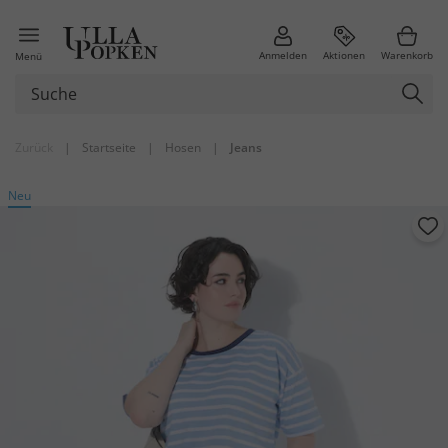
Anmelden
Aktionen
Warenkorb
Menü
Zurück
|
Startseite
|
Hosen
|
Jeans
Neu