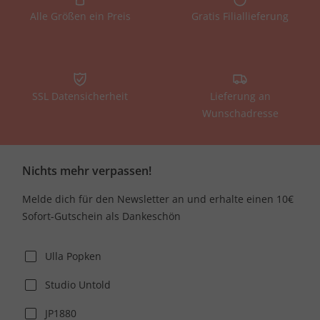
Alle Größen ein Preis
Gratis Filiallieferung
SSL Datensicherheit
Lieferung an
Wunschadresse
Nichts mehr verpassen!
Melde dich für den Newsletter an und erhalte einen 10€
Sofort-Gutschein als Dankeschön
Ulla Popken
Studio Untold
JP1880