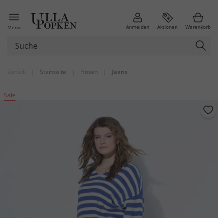
Anmelden
Aktionen
Warenkorb
Menü
Zurück
|
Startseite
|
Hosen
|
Jeans
Sale