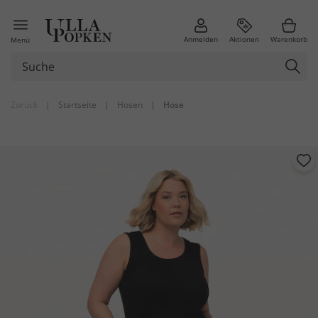
Anmelden
Aktionen
Warenkorb
Menü
Zurück
|
Startseite
|
Hosen
|
Hose