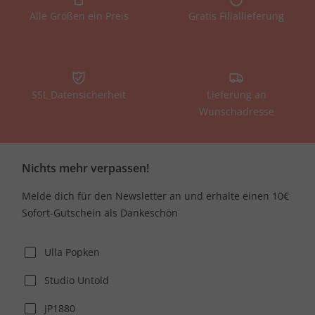
Alle Größen ein Preis
Gratis Filiallieferung
SSL Datensicherheit
Lieferung an
Wunschadresse
Nichts mehr verpassen!
Melde dich für den Newsletter an und erhalte einen 10€
Sofort-Gutschein als Dankeschön
Ulla Popken
Studio Untold
JP1880