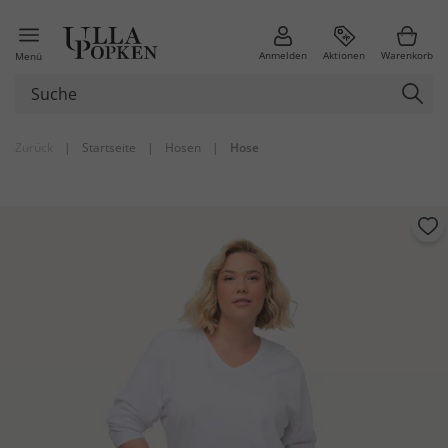
Anmelden
Aktionen
Warenkorb
Menü
Zurück
|
Startseite
|
Hosen
|
Hose