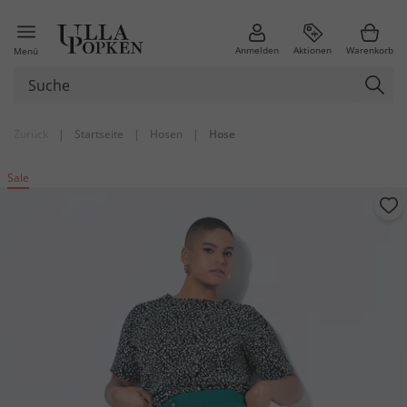
Anmelden
Aktionen
Warenkorb
Menü
Zurück
|
Startseite
|
Hosen
|
Hose
Sale