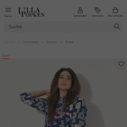
Anmelden
Aktionen
Warenkorb
Menü
Zurück
|
Startseite
|
Hosen
|
Hose
Sale