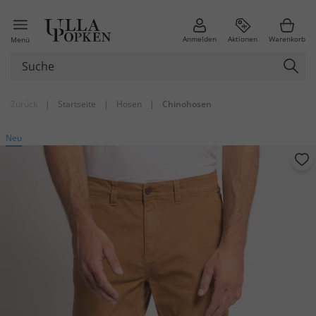
Anmelden
Aktionen
Warenkorb
Menü
Zurück
|
Startseite
|
Hosen
|
Chinohosen
Neu