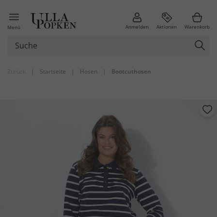
Anmelden
Aktionen
Warenkorb
Menü
Zurück
|
Startseite
|
Hosen
|
Bootcuthosen