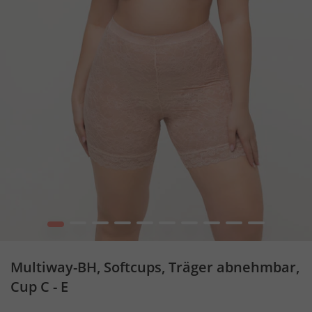
1
2
3
4
5
6
7
8
9
10
Multiway-BH, Softcups, Träger abnehmbar,
Cup C - E