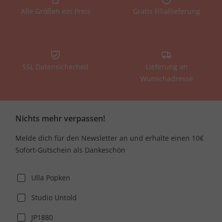
Alle Größen ein Preis
Gratis Filiallieferung
SSL Datensicherheit
Lieferung an
Wunschadresse
Nichts mehr verpassen!
Melde dich für den Newsletter an und erhalte einen 10€
Sofort-Gutschein als Dankeschön
Ulla Popken
Studio Untold
JP1880