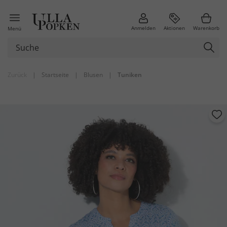
Anmelden
Aktionen
Warenkorb
Menü
Zurück
|
Startseite
|
Blusen
|
Tuniken