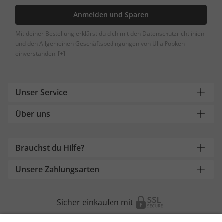
Anmelden und Sparen
Mit deiner Bestellung erklärst du dich mit den Datenschutzrichtlinien
und den Allgemeinen Geschäftsbedingungen von Ulla Popken
einverstanden.
[+]
Unser Service
Über uns
Brauchst du Hilfe?
Unsere Zahlungsarten
Sicher einkaufen mit