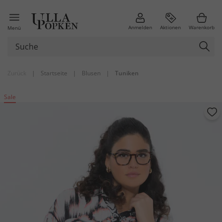
Anmelden
Aktionen
Warenkorb
Menü
Zurück
|
Startseite
|
Blusen
|
Tuniken
Sale