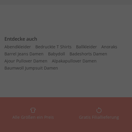
Entdecke auch
Abendkleider
Bedruckte T Shirts
Ballkleider
Anoraks
Barrel Jeans Damen
Babydoll
Badeshorts Damen
Ajour Pullover Damen
Alpakapullover Damen
Baumwoll Jumpsuit Damen
Alle Größen ein Preis
Gratis Filiallieferung