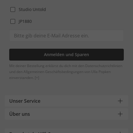
Studio Untold
JP1880
Anmelden und Sparen
Mit deiner Bestellung erklärst du dich mit den Datenschutzrichtlinien
und den Allgemeinen Geschäftsbedingungen von Ulla Popken
einverstanden.
[+]
Unser Service
Über uns