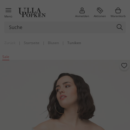
Anmelden
Aktionen
Warenkorb
Menü
Zurück
|
Startseite
|
Blusen
|
Tuniken
Sale