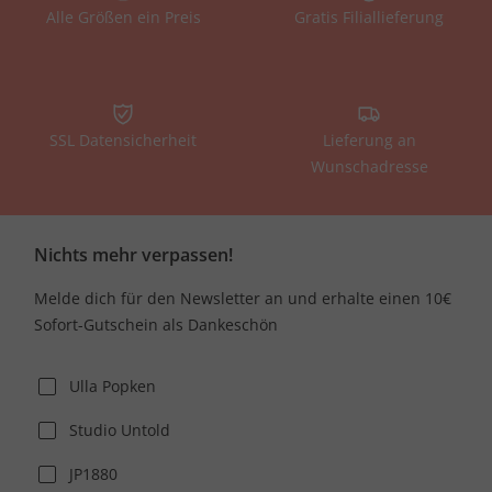
Alle Größen ein Preis
Gratis Filiallieferung
SSL Datensicherheit
Lieferung an
Wunschadresse
Nichts mehr verpassen!
Melde dich für den Newsletter an und erhalte einen 10€
Sofort-Gutschein als Dankeschön
Ulla Popken
Studio Untold
JP1880