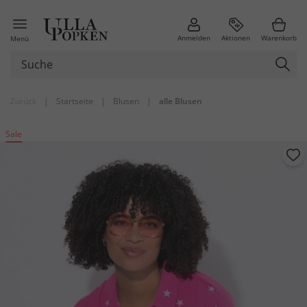
Anmelden
Aktionen
Warenkorb
Menü
Zurück
|
Startseite
|
Blusen
|
alle Blusen
Sale