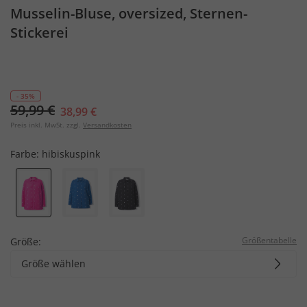
Musselin-Bluse, oversized, Sternen-
Stickerei
- 35%
59,99 €
38,99 €
Preis inkl. MwSt. zzgl.
Versandkosten
Farbe:
hibiskuspink
Größentabelle
Größe:
Größe wählen