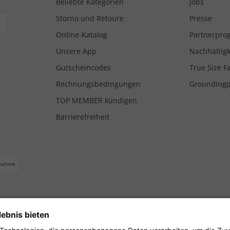
Beliebte Kategorien
Jobs
Storno und Retoure
Presse
Online-Katalog
Partnerpr
Unsere App
Nachhaltigk
Gutscheincodes
True Size F
Rechnungsbedingungen
Grounding
TOP MEMBER kündigen
Barrierefreiheit
nahme