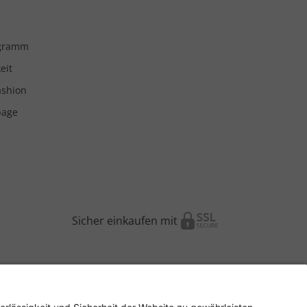
ogramm
eit
ashion
page
Sicher einkaufen mit