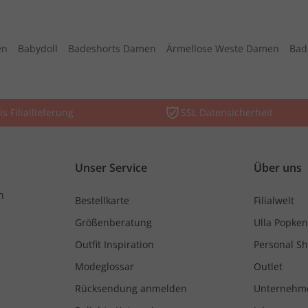
en
Babydoll
Badeshorts Damen
Ärmellose Weste Damen
Bad
is Filiallieferung
SSL Datensicherheit
Unser Service
Über uns
n
Bestellkarte
Filialwelt
Größenberatung
Ulla Popken
Outfit Inspiration
Personal S
Modeglossar
Outlet
Rücksendung anmelden
Unternehm