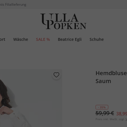
tis Filiallieferung
ort
Wäsche
SALE %
Beatrice Egli
Schuhe
Hemdbluse,
Saum
- 35%
59,99 €
38,99
Preis inkl. MwSt. zzgl.
V