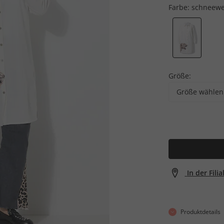
Farbe:
schneewe
Größe:
Größe wählen
In der Fili
Produktdetails