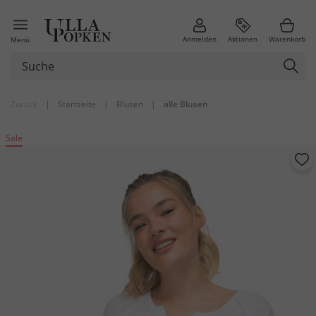
Anmelden
Aktionen
Warenkorb
Menü
Zurück
|
Startseite
|
Blusen
|
alle Blusen
Sale