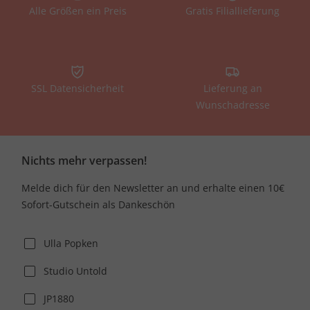
Alle Größen ein Preis
Gratis Filiallieferung
SSL Datensicherheit
Lieferung an
Wunschadresse
Nichts mehr verpassen!
Melde dich für den Newsletter an und erhalte einen 10€
Sofort-Gutschein als Dankeschön
Ulla Popken
Studio Untold
JP1880