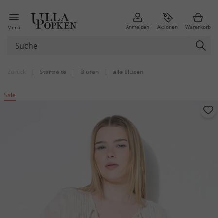
Anmelden
Aktionen
Warenkorb
Menü
Zurück
|
Startseite
|
Blusen
|
alle Blusen
Sale