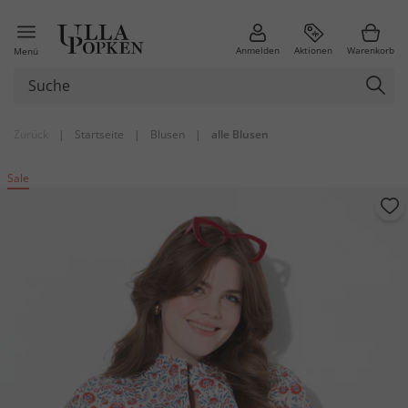
Anmelden
Aktionen
Warenkorb
Menü
Zurück
|
Startseite
|
Blusen
|
alle Blusen
Sale