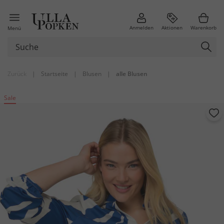
Anmelden
Aktionen
Warenkorb
Menü
Zurück
|
Startseite
|
Blusen
|
alle Blusen
Sale