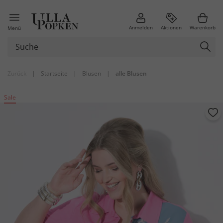
Anmelden
Aktionen
Warenkorb
Menü
Zurück
|
Startseite
|
Blusen
|
alle Blusen
Sale