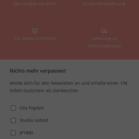
Alle Größen ein Preis
Gratis Filiallieferung
SSL Datensicherheit
Lieferung an
Wunschadresse
Nichts mehr verpassen!
Melde dich für den Newsletter an und erhalte einen 10€
Sofort-Gutschein als Dankeschön
Ulla Popken
Studio Untold
JP1880