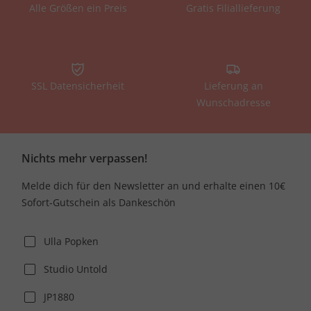
Alle Größen ein Preis
Gratis Filiallieferung
SSL Datensicherheit
Lieferung an
Wunschadresse
Nichts mehr verpassen!
Melde dich für den Newsletter an und erhalte einen 10€
Sofort-Gutschein als Dankeschön
Ulla Popken
Studio Untold
JP1880