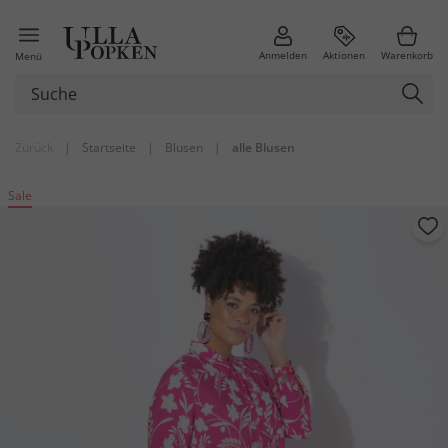
Anmelden
Aktionen
Warenkorb
Menü
Zurück
|
Startseite
|
Blusen
|
alle Blusen
Sale