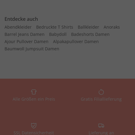
Entdecke auch
Abendkleider
Bedruckte T Shirts
Ballkleider
Anoraks
Barrel Jeans Damen
Babydoll
Badeshorts Damen
Ajour Pullover Damen
Alpakapullover Damen
Baumwoll Jumpsuit Damen
Alle Größen ein Preis
Gratis Filiallieferung
SSL Datensicherheit
Lieferung an