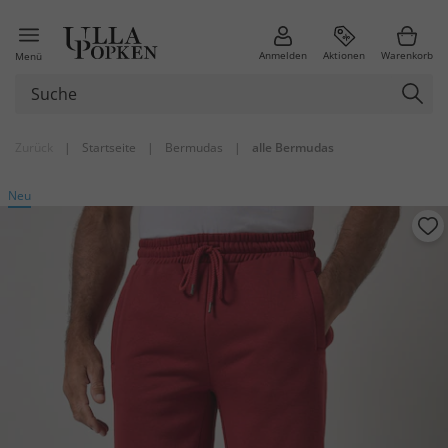
Anmelden
Aktionen
Warenkorb
Menü
Zurück
|
Startseite
|
Bermudas
|
alle Bermudas
Neu