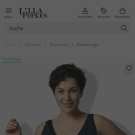
Anmelden
Aktionen
Warenkorb
Menü
Zurück
|
Startseite
|
Bademode
|
Badeanzüge
Nachhaltig