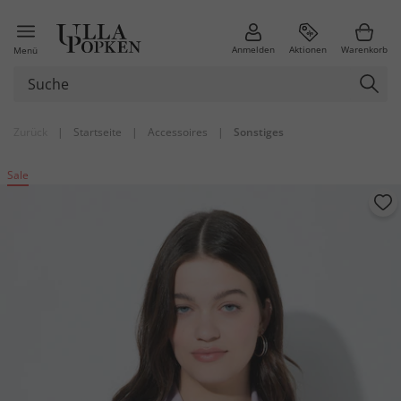
Anmelden
Aktionen
Warenkorb
Menü
Zurück
|
Startseite
|
Accessoires
|
Sonstiges
Sale