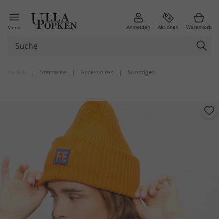
Anmelden
Aktionen
Warenkorb
Menü
Zurück
|
Startseite
|
Accessoires
|
Sonstiges