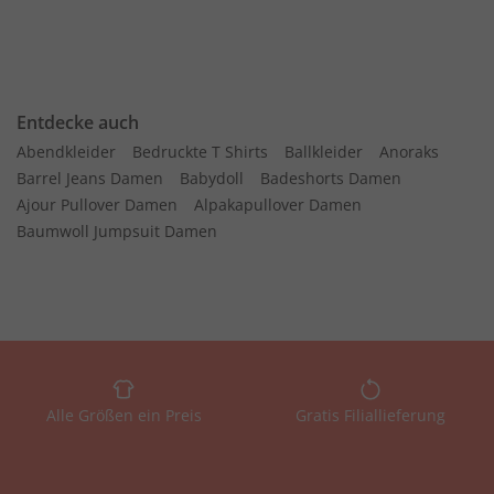
Entdecke auch
Abendkleider
Bedruckte T Shirts
Ballkleider
Anoraks
Barrel Jeans Damen
Babydoll
Badeshorts Damen
Ajour Pullover Damen
Alpakapullover Damen
Baumwoll Jumpsuit Damen
Alle Größen ein Preis
Gratis Filiallieferung