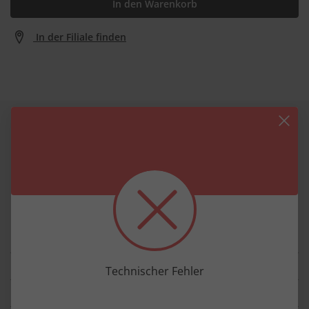
In den Warenkorb
In der Filiale finden
Alle Details zum Artikel
Informationen zum Produkt
breite Krempe in Schmuckfarbe
angenehm elastischer Rippstrick
wunderbar weich und warm
Maße ca. 21 cm x 22 cm incl 7cm Umschlag
Details
Technischer Fehler
Material