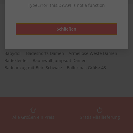
TypeError: this.DY.API is not a function
Schließen
Entdecke auch
Bedruckte T Shirts
Ballkleider
Barrel Jeans Damen
Babydoll
Badeshorts Damen
Ärmellose Weste Damen
Badekleider
Baumwoll Jumpsuit Damen
Badeanzug mit Bein Schwarz
Ballerinas Größe 43
Alle Größen ein Preis
Gratis Filiallieferung