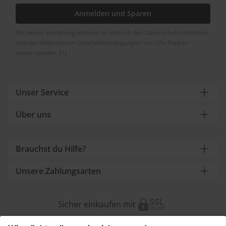
Anmelden und Sparen
Mit deiner Bestellung erklärst du dich mit den Datenschutzrichtlinien
und den Allgemeinen Geschäftsbedingungen von Ulla Popken
einverstanden.
[+]
Unser Service
Über uns
Brauchst du Hilfe?
Unsere Zahlungsarten
Sicher einkaufen mit