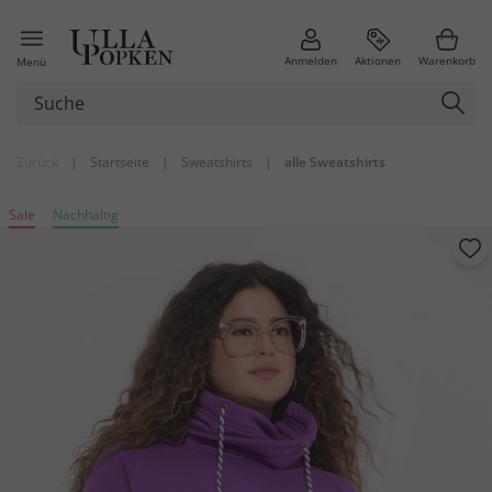
Anmelden
Aktionen
Warenkorb
Menü
Zurück
|
Startseite
|
Sweatshirts
|
alle Sweatshirts
Sale
Nachhaltig