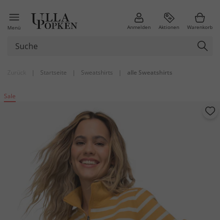
Anmelden
Aktionen
Warenkorb
Menü
Zurück
|
Startseite
|
Sweatshirts
|
alle Sweatshirts
Sale