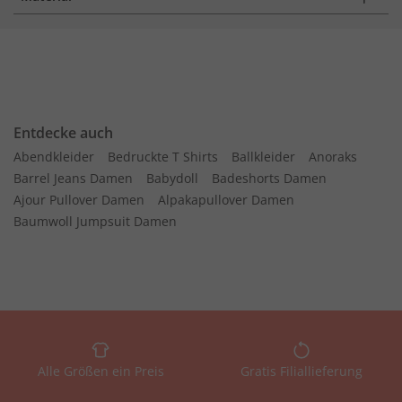
Entdecke auch
Abendkleider
Bedruckte T Shirts
Ballkleider
Anoraks
Barrel Jeans Damen
Babydoll
Badeshorts Damen
Ajour Pullover Damen
Alpakapullover Damen
Baumwoll Jumpsuit Damen
Alle Größen ein Preis
Gratis Filiallieferung