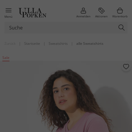
Anmelden
Aktionen
Warenkorb
Menü
Zurück
|
Startseite
|
Sweatshirts
|
alle Sweatshirts
Sale