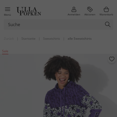
Anmelden
Aktionen
Warenkorb
Menü
Zurück
|
Startseite
|
Sweatshirts
|
alle Sweatshirts
Sale