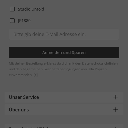
Studio Untold
JP1880
Anmelden und Sparen
Mit deiner Bestellung erklärst du dich mit den Datenschutzrichtlinien
und den Allgemeinen Geschäftsbedingungen von Ulla Popken
einverstanden.
[+]
Unser Service
Über uns