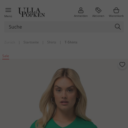
Anmelden
Aktionen
Warenkorb
Menü
Zurück
|
Startseite
|
Shirts
|
T-Shirts
Sale