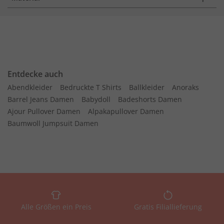
Entdecke auch
Abendkleider
Bedruckte T Shirts
Ballkleider
Anoraks
Barrel Jeans Damen
Babydoll
Badeshorts Damen
Ajour Pullover Damen
Alpakapullover Damen
Baumwoll Jumpsuit Damen
Alle Größen ein Preis
Gratis Filiallieferung