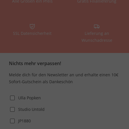
Alle Größen ein Preis
Gratis Filiallieferung
SSL Datensicherheit
Lieferung an
Wunschadresse
Nichts mehr verpassen!
Melde dich für den Newsletter an und erhalte einen 10€
Sofort-Gutschein als Dankeschön
Ulla Popken
Studio Untold
JP1880