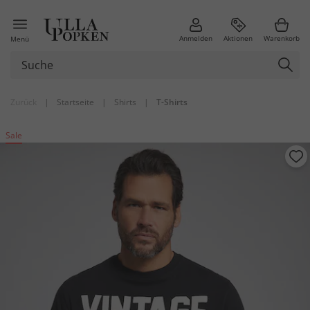
Anmelden
Aktionen
Warenkorb
Menü
Zurück
|
Startseite
|
Shirts
|
T-Shirts
Sale