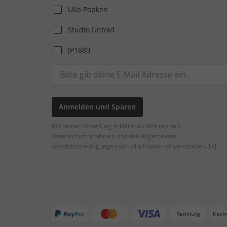
Ulla Popken
Studio Untold
JP1880
Anmelden und Sparen
Mit deiner Bestellung erklärst du dich mit den
Datenschutzrichtlinien und den Allgemeinen
Geschäftsbedingungen von Ulla Popken einverstanden.
[+]
Rechnung
Nach