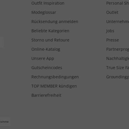
Outfit Inspiration
Personal S
Modeglossar
Outlet
Rücksendung anmelden
Unternehm
Beliebte Kategorien
Jobs
Storno und Retoure
Presse
Online-Katalog
Partnerpr
Unsere App
Nachhaltigk
Gutscheincodes
True Size F
Rechnungsbedingungen
Grounding
TOP MEMBER kündigen
Barrierefreiheit
nahme