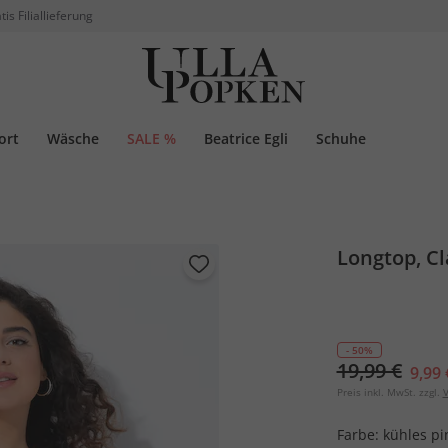
tis Filiallieferung
ort
Wäsche
SALE %
Beatrice Egli
Schuhe
Longtop, Cl
- 50%
19,99 €
9,99 
Preis inkl. MwSt. zzgl.
V
Farbe:
kühles pi