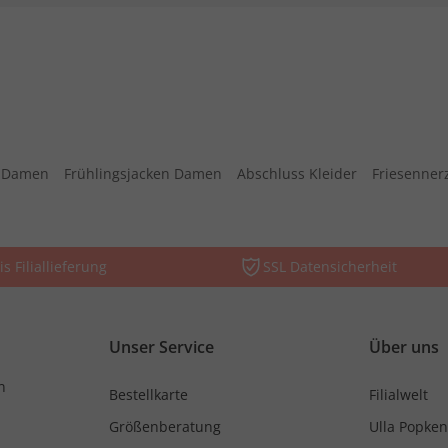
s Damen
Frühlingsjacken Damen
Abschluss Kleider
Friesenner
is Filiallieferung
SSL Datensicherheit
Unser Service
Über uns
n
Bestellkarte
Filialwelt
Größenberatung
Ulla Popken