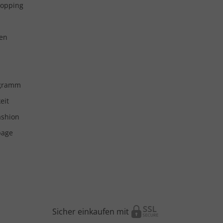
hopping
en
ogramm
eit
ashion
page
Sicher einkaufen mit