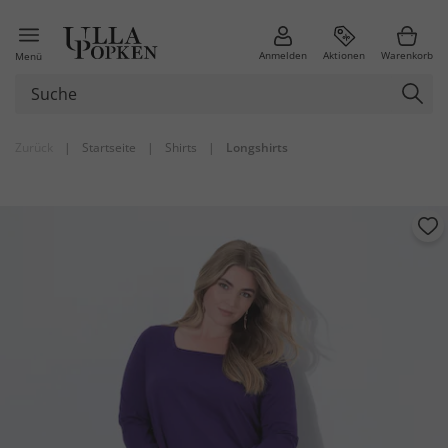
Anmelden
Aktionen
Warenkorb
Menü
Zurück
|
Startseite
|
Shirts
|
Longshirts