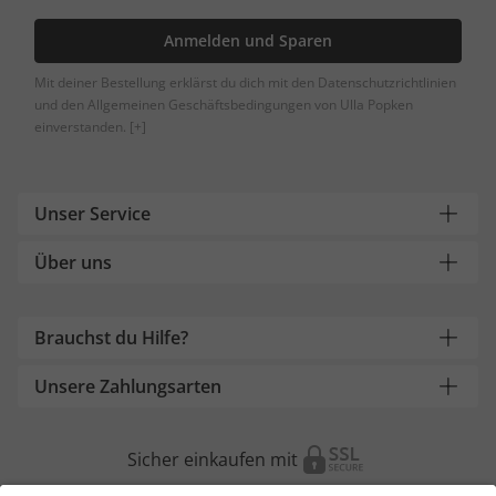
Anmelden und Sparen
Mit deiner Bestellung erklärst du dich mit den Datenschutzrichtlinien
und den Allgemeinen Geschäftsbedingungen von Ulla Popken
einverstanden.
[+]
Unser Service
Über uns
Brauchst du Hilfe?
Unsere Zahlungsarten
Sicher einkaufen mit