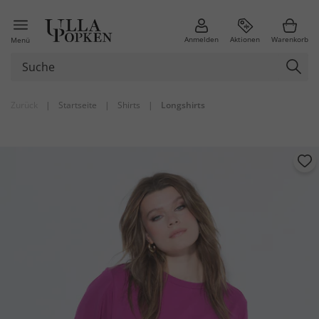
Anmelden
Aktionen
Warenkorb
Menü
Zurück
|
Startseite
|
Shirts
|
Longshirts