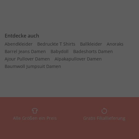
Entdecke auch
Abendkleider
Bedruckte T Shirts
Ballkleider
Anoraks
Barrel Jeans Damen
Babydoll
Badeshorts Damen
Ajour Pullover Damen
Alpakapullover Damen
Baumwoll Jumpsuit Damen
Alle Größen ein Preis
Gratis Filiallieferung