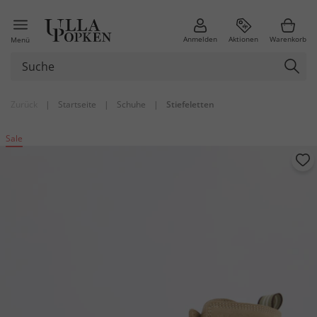
Anmelden
Aktionen
Warenkorb
Menü
Zurück
|
Startseite
|
Schuhe
|
Stiefeletten
Sale